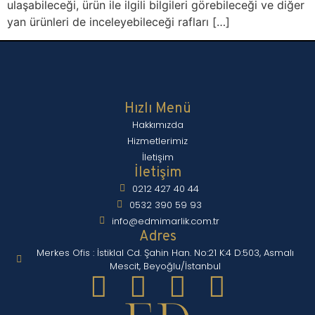
ulaşabileceği, ürün ile ilgili bilgileri görebileceği ve diğer
yan ürünleri de inceleyebileceği rafları […]
Hızlı Menü
Hakkımızda
Hizmetlerimiz
İletişim
İletişim
0212 427 40 44
0532 390 59 93
info@edmimarlik.com.tr
Adres
Merkes Ofis : İstiklal Cd. Şahin Han. No:21 K:4 D:503, Asmalı
Mescit, Beyoğlu/İstanbul